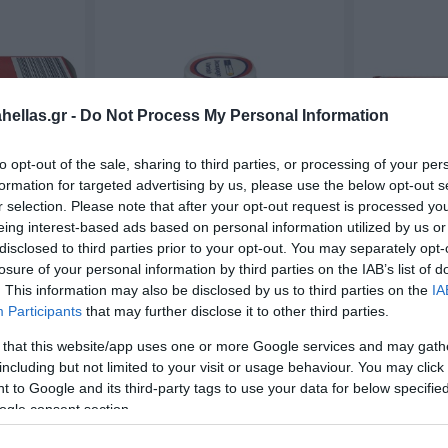
ellas.gr -
Do Not Process My Personal Information
to opt-out of the sale, sharing to third parties, or processing of your per
formation for targeted advertising by us, please use the below opt-out s
r selection. Please note that after your opt-out request is processed y
eing interest-based ads based on personal information utilized by us or
disclosed to third parties prior to your opt-out. You may separately opt-
150ml Decoupage Κόλλα
19gr Κόλ
losure of your personal information by third parties on the IAB’s list of
OP-G-001
1197019
. This information may also be disclosed by us to third parties on the
IA
Participants
that may further disclose it to other third parties.
 that this website/app uses one or more Google services and may gath
including but not limited to your visit or usage behaviour. You may click 
 to Google and its third-party tags to use your data for below specifi
ogle consent section.