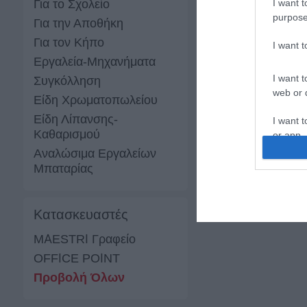
Για το Σχολείο
I want t
purpose
Για την Αποθήκη
Για τον Κήπο
I want 
Εργαλεία-Μηχανήματα
I want t
Συγκόλληση
web or d
Είδη Χρωματοπωλείου
Είδη Λίπανσης-
I want t
Καθαρισμού
or app.
Αναλώσιμα Εργαλείων
I want t
Μπαταρίας
I want t
authenti
Κατασκευαστές
MAESTRI Γραφείο
OFFICE POINT
Προβολή Όλων