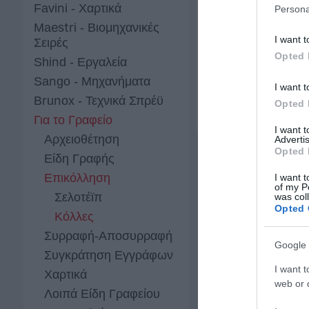
Favini - Χαρτικά
Persona
Maestri - Βιομηχανικές
I want t
Σειρές
Opted 
Shind - Εργαλεία
Sango - Μηχανήματα
I want t
Brunox - Τεχνικά Σπρέϋ
Υγρή σούπερ κόλλ
Opted 
MAG-9501102-00
Για το Γραφείο
I want 
Αρχειοθέτηση
Advertis
Opted 
Είδη Γραφής
Επικόλληση
I want t
of my P
Σελοτέϊπ
was col
Opted 
Κόλλες
Συρραφή-Αποσυρραφή
Google 
Συγκράτηση Εγγράφων
I want t
Χαρτικά
web or d
Λοιπά Είδη Γραφείου