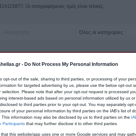
115877. Οι αναγραφόμενες τιμές είναι τελικές.
ands
Η Εταιρεία
ellas.gr -
Do Not Process My Personal Information
to opt-out of the sale, sharing to third parties, or processing of your per
Η Εταιρεία
formation for targeted advertising by us, please use the below opt-out s
r selection. Please note that after your opt-out request is processed y
eing interest-based ads based on personal information utilized by us or
disclosed to third parties prior to your opt-out. You may separately opt-
losure of your personal information by third parties on the IAB’s list of
ι στο χώρο του βιβλιοχαρτοπωλείου για πάνω από 50 χρό
. This information may also be disclosed by us to third parties on the
IA
 σημείο πώλησης.
Participants
that may further disclose it to other third parties.
διάφορους παράγοντες,:στα ποιοτικά προϊόντα, στη συνεχή
 that this website/app uses one or more Google services and may gath