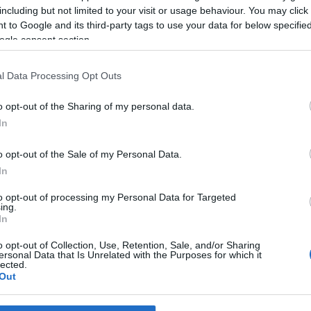
including but not limited to your visit or usage behaviour. You may click 
ές της αγοράς, στη χρήση της τεχνολογίας, στην επιλογή
 to Google and its third-party tags to use your data for below specifi
η διαφήμιση.
ogle consent section.
ρχει και μια συνέχεια στους στόχους της εργασίας, τότ
η.
l Data Processing Opt Outs
019 γιόρτασε εκατό χρόνια ζωής, εκατό χρόνια δραστηρι
και την ανεύρεση καινοτομιών, εκατό χρόνια εμπιστοσύν
o opt-out of the Sharing of my personal data.
ι αδιάλειπτου διάλογου με τους πελάτες της.
In
 συνδέεται άρρηκτα με την αποφασιστικότητα του να μη
ήσει το όνομα Maestri.
o opt-out of the Sale of my Personal Data.
In
σύνη σας,
to opt-out of processing my Personal Data for Targeted
ing.
In
o opt-out of Collection, Use, Retention, Sale, and/or Sharing
ersonal Data that Is Unrelated with the Purposes for which it
lected.
Out
σμός μου
Όροι Χρήσης