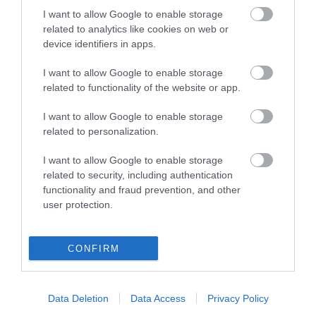
χαρτοκιβωτίων.
I want to allow Google to enable storage
related to analytics like cookies on web or
device identifiers in apps.
Η Συμβουλή μας:
Το Rocamatica 114 είναι
η ιδανική επιλογή για εγκαταστάτες και
I want to allow Google to enable storage
διακοσμητές που εργάζονται "on site" και δεν
related to functionality of the website or app.
θέλουν να ψάχνουν για πρίζες ή να
κουβαλάνε κομπρεσέρ αέρος.
I want to allow Google to enable storage
related to personalization.
Αν η δουλειά σας απαιτεί επαγγελματικό
I want to allow Google to enable storage
αποτέλεσμα και ταχύτητα, η επένδυση σε ένα
related to security, including authentication
Maestri Rocamatica 114
είναι η κίνηση που θα
functionality and fraud prevention, and other
αλλάξει την παραγωγικότητά σας. Ανακαλύψτε τη
user protection.
δύναμη της Maestri στη συλλογή της
Roma
Hellas
.
CONFIRM
Δείτε όλα τα καρφωτικά Maestri
εδώ
Data Deletion
Data Access
Privacy Policy
Ετικέτες:
maestri
,
karfotika
,
rocamatica