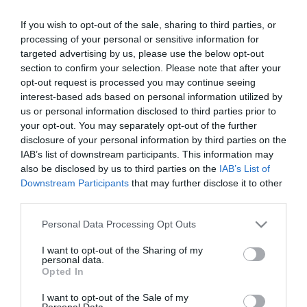
που χρειάζεται ταχύτητα και φορητότητα χωρίς
If you wish to opt-out of the sale, sharing to third parties, or
τους περιορισμούς των καλωδίων ή των
processing of your personal or sensitive information for
σωλήνων αέρος.
targeted advertising by us, please use the below opt-out
Γιατί ξεχωρίζει το Rocamatica 114;
section to confirm your selection. Please note that after your
opt-out request is processed you may continue seeing
Απόλυτη Αυτονομία:
Χάρη στην ισχυρή
interest-based ads based on personal information utilized by
μπαταρία του, μπορείτε να εργαστείτε
us or personal information disclosed to third parties prior to
οπουδήποτε – από την αποθήκη μέχρι το
your opt-out. You may separately opt-out of the further
εργοτάξιο.
disclosure of your personal information by third parties on the
IAB’s list of downstream participants. This information may
Ταχύτητα & Ισχύς:
Σχεδιασμένο για να
also be disclosed by us to third parties on the
IAB’s List of
καρφώνει με ακρίβεια σε ξύλο, πλαστικό ή
Downstream Participants
that may further disclose it to other
χαρτόνι, χωρίς να κουράζει τον χειριστή.
third parties.
Εργονομικός Σχεδιασμός:
Η κατανομή του
βάρους του είναι τέτοια που επιτρέπει
Please note that this website/app uses one or more Google
Personal Data Processing Opt Outs
services and may gather and store information including but
πολύωρη χρήση χωρίς καταπόνηση του
not limited to your visit or usage behaviour. You may click to
I want to opt-out of the Sharing of my
καρπού.
personal data.
grant or deny consent to Google and its third-party tags to
Αξιοπιστία Maestri:
Μηχανισμός που δεν
Opted In
use your data for below specified purposes in below Google
μπλοκάρει, εξασφαλίζοντας συνεχή ροή
consent section.
I want to opt-out of the Sale of my
εργασίας.
Personal Data.