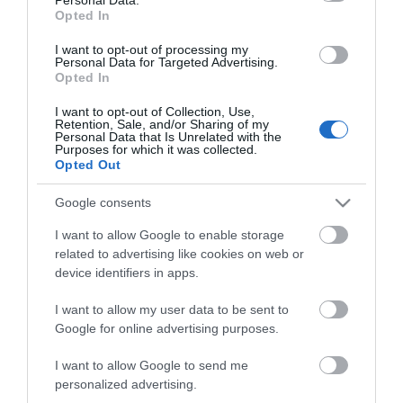
Opted In
Γιατί να επιλέξετε Maestri για την
I want to opt-out of processing my
επιχείρησή σας;
Personal Data for Targeted Advertising.
Opted In
Η γκάμα της Maestri καλύπτει κάθε ανάγκη, από
I want to opt-out of Collection, Use,
το πιο μικρό γραφείο έως τη μεγαλύτερη μονάδα
Retention, Sale, and/or Sharing of my
Personal Data that Is Unrelated with the
παραγωγής.
Purposes for which it was collected.
Opted Out
Αντοχή στο Χρόνο:
Τα καρφωτικά Maestri
είναι κατασκευασμένα από μέταλλα υψηλής
Google consents
ποιότητας, ανθεκτικά στις πτώσεις και τη
I want to allow Google to enable storage
σκληρή χρήση.
related to advertising like cookies on web or
Ποικιλία Αναλώσιμων:
Στη Roma Hellas θα
device identifiers in apps.
βρείτε τους κατάλληλους συνδετήρες και
καρφιά για κάθε μοντέλο, εξασφαλίζοντας
I want to allow my user data to be sent to
Google for online advertising purposes.
τέλειο αποτέλεσμα.
Εφαρμογές παντού:
Ιδανικά για
I want to allow Google to send me
ταπετσαρίες, διακόσμηση βιτρινών, στήσιμο
personalized advertising.
εκθέσεων, στερέωση αφισών ή κλείσιμο